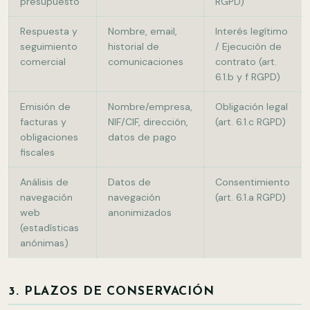
presupuesto
RGPD)
Respuesta y
Nombre, email,
Interés legítimo
seguimiento
historial de
/ Ejecución de
comercial
comunicaciones
contrato (art.
6.1.b y f RGPD)
Emisión de
Nombre/empresa,
Obligación legal
facturas y
NIF/CIF, dirección,
(art. 6.1.c RGPD)
obligaciones
datos de pago
fiscales
Análisis de
Datos de
Consentimiento
navegación
navegación
(art. 6.1.a RGPD)
web
anonimizados
(estadísticas
anónimas)
3. PLAZOS DE CONSERVACIÓN