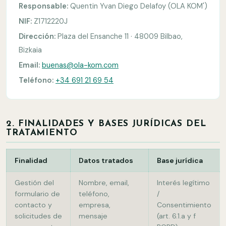
Responsable:
Quentin Yvan Diego Delafoy (OLA KOM')
NIF:
Z1712220J
Dirección:
Plaza del Ensanche 11 · 48009 Bilbao,
Bizkaia
Email:
buenas@ola-kom.com
Teléfono:
+34 691 21 69 54
2. FINALIDADES Y BASES JURÍDICAS DEL
TRATAMIENTO
Finalidad
Datos tratados
Base jurídica
Gestión del
Nombre, email,
Interés legítimo
formulario de
teléfono,
/
contacto y
empresa,
Consentimiento
solicitudes de
mensaje
(art. 6.1.a y f